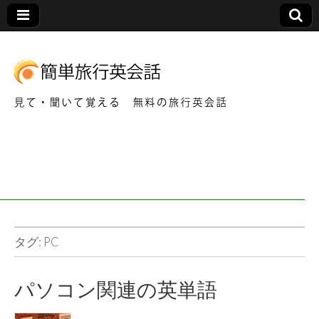
見て・聞いて覚える 無料の旅行英会話
簡
単
旅
行
タグ:
PC
英
パソコン関連の英単語