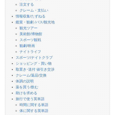
注文する
クレーム・支払い
情報収集/たずねる
鑑賞・観劇 /バス/観光地
観光ツアー
美術館/博物館
スポーツ観戦
観劇/映画
ナイトライフ
スポーツ/ナイトクラブ
ショッピング・買い物
取置き･送付 値引き交渉
クレーム/返品/交換
体調の説明
薬を買う/飲む
助けを求める
旅行で使う英単語
時間に関する単語
体に関する英単語