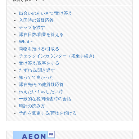
出会いのあいさつ/受け答え
入国時の質疑応答
チップを渡す
滞在日数/職業を答える
What ~
荷物を預ける/引取る
チェックインカウンター（搭乗手続き)
受け答え/返事をする
たずねる/聞き返す
知ってて良かった
滞在先/その他質疑応答
伝えたい！○○したい時
一般的な税関検査時の会話
時計の読み方
予約を変更する/荷物を預ける