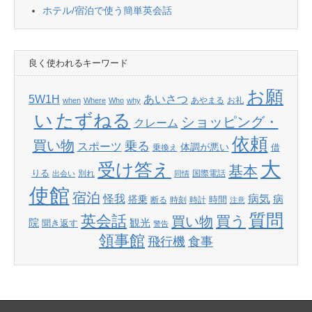
ホテル/宿泊で使う簡単英会話
良く使われるキーワード
お願
あいさつ
5W1H
あやまる
お礼
when
Where
Who
why
たずねる
い
ショッピング・
クレーム
依頼
買い物
乗る
スポーツ
体調が悪い
借
乗換え
大
受け答え
基本
りる
別れ
国際電話
出会い
同情
使館
宿泊
怪我
病気
病
搭乗
時間
断る
時刻
時計
注意
質問
英会話
買い物
買う
院
観光
聞き返す
警告
領事館
飛行機
食事