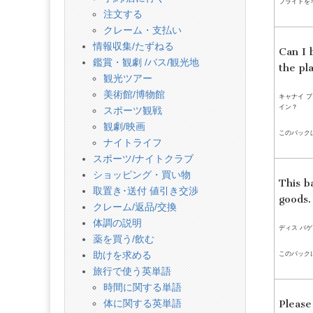
フライトを
注文する
クレーム・支払い
情報収集/たずねる
Can I 
鑑賞・観劇 /バス/観光地
the pl
観光ツアー
美術館/博物館
キャナイ ブ
イン？
スポーツ観戦
観劇/映画
このバック
ナイトライフ
スポーツ/ナイトクラブ
ショッピング・買い物
This ba
取置き･送付 値引き交渉
goods.
クレーム/返品/交換
体調の説明
ディス バゲ
薬を買う/飲む
このバック
助けを求める
旅行で使う英単語
時間に関する単語
体に関する英単語
Please