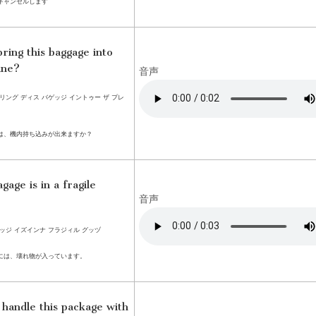
キャンセルします
bring this baggage into
ane?
音声
リング ディス バゲッジ イントゥー ザ プレ
は、機内持ち込みが出来ますか？
gage is in a fragile
音声
ッジ イズインナ フラジィル グッヅ
には、壊れ物が入っています。
 handle this package with