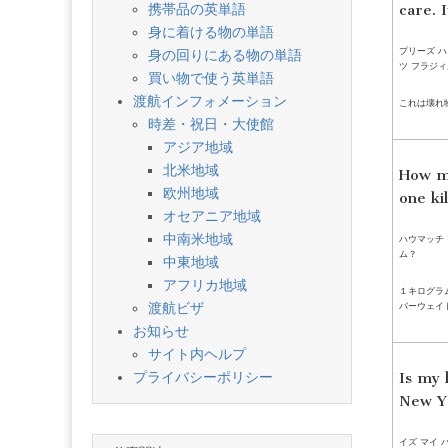
携帯品の英単語
care. I
身に着ける物の単語
プリーズ ハ
身の回りにある物の単語
ツ フラジィ
買い物で使う英単語
渡航インフォメーション
これは壊れ
時差・祝日・大使館
アジア地域
北米地域
How mu
欧州地域
one ki
オセアニア地域
中南米地域
ハウマッチ 
ム？
中東地域
アフリカ地域
１キログラ
バーウェイ
渡航ビザ
お知らせ
サイト内ヘルプ
プライバシーポリシー
Is my 
New Y
イズ マイ 