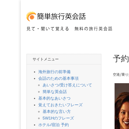
見て・聞いて覚える 無料の旅行英会話
簡
予約
単
サイトメニュー
旅
海外旅行の前準備
空港/乗り
会話のための基本事項
行
あいさつ/受け答えについて
簡単な英会話
英
基本的なあいさつ
覚えておきたいフレーズ
基本的な言い方
会
5W1Hのフレーズ
ホテル/宿泊 予約