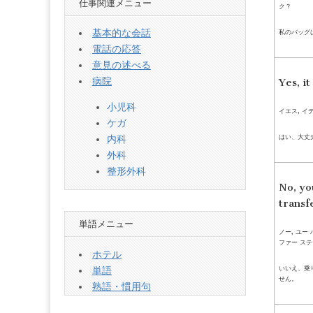
仕事関連メニュー
ク？
基本的な会話
私のバッグ
電話の応答
意見の述べる
病院
Yes, it 
小児科
イエス, イ
ケガ
はい、大丈
内科
外科
整形外科
No, yo
transfe
単語メニュー
ノー, ユー
ファー ス
ホテル
いいえ、乗
単語
せん。
熟語・慣用句