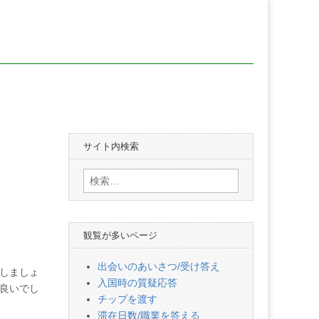
サイト内検索
検
索:
観覧が多いページ
出会いのあいさつ/受け答え
しましょ
入国時の質疑応答
良いでし
チップを渡す
滞在日数/職業を答える