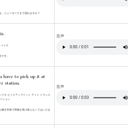
は、ニューヨークまで流れますか？
is.
音声
ティイズ
夫です。
u have to pick up it at
r station.
音声
 ハフタ ピックアップイット アット トランス
テーション
り継ぎ空港で荷物を受け取らなくてはいけま