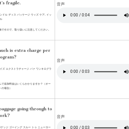
t’s fragile.
音声
ンドル ディス パッケージ ウィズ ケア. イッ
ル
物ですので、取り扱いに注意してください。
ch is extra charge per
logram?
音声
イズ エクストラチャージ パァ ワンキログラ
ムで追加料金はいくらかかりますか？（オー
トの場合）
baggage going through to
ork?
音声
バゲッジ ゴーイング スルー トゥ ニューヨー