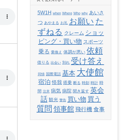
あいさ
5W1H
when
Where
Who
why
た
お願い
つ
あやまる
お礼
ずねる
ショッ
クレーム
ピング・買い物
スポーツ
依頼
乗る
体調が悪い
乗換え
受け答え
借りる
別れ
出会い
大使館
基本
国際電話
同情
宿泊
怪我
搭乗
時
断る
時刻
時計
英会
病気
病院
間
聞き返す
注意
話
買い物
買う
観光
警告
質問
領事館
飛行機
食事