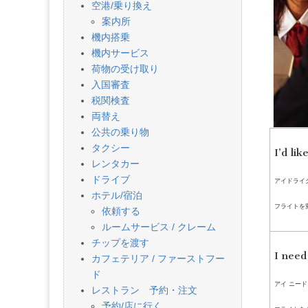
話
空港/乗り換え
案内所
機内搭乗
機内サービス
荷物の受け取り
入国審査
税関検査
両替え
公共の乗り物
タクシー
I’d lik
レンタカー
ドライブ
アイドライク
ホテル/宿泊
フライトを
依頼する
ルームサービス / クレーム
チップを渡す
I need
カフェテリア / ファーストフー
ド
アイ ニード
レストラン 予約・注文
予約/店に行く