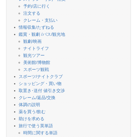
予約/店に行く
注文する
クレーム・支払い
情報収集/たずねる
鑑賞・観劇 /バス/観光地
観劇/映画
ナイトライフ
観光ツアー
美術館/博物館
スポーツ観戦
スポーツ/ナイトクラブ
ショッピング・買い物
取置き･送付 値引き交渉
クレーム/返品/交換
体調の説明
薬を買う/飲む
助けを求める
旅行で使う英単語
時間に関する単語