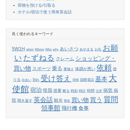
荷物を預ける/引取る
ホテル/宿泊で使う簡単英会話
良く使われるキーワード
お願
あいさつ
5W1H
あやまる
お礼
when
Where
Who
why
たずねる
い
ショッピング・
クレーム
依頼
買い物
乗る
スポーツ
体調が悪い
借
乗換え
大
受け答え
基本
りる
別れ
国際電話
出会い
同情
使館
宿泊
怪我
病気
病
搭乗
時間
断る
時刻
時計
注意
質問
英会話
買い物
買う
院
観光
聞き返す
警告
領事館
飛行機
食事