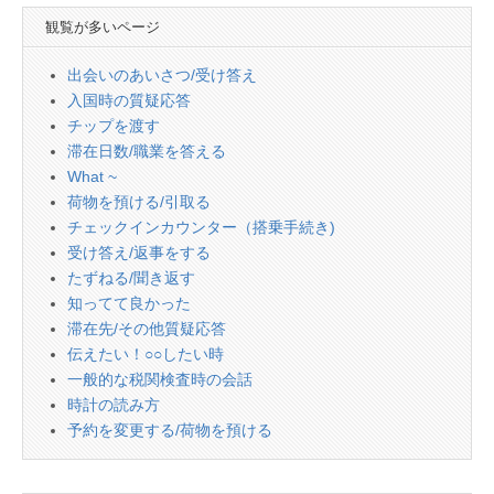
観覧が多いページ
出会いのあいさつ/受け答え
入国時の質疑応答
チップを渡す
滞在日数/職業を答える
What ~
荷物を預ける/引取る
チェックインカウンター（搭乗手続き)
受け答え/返事をする
たずねる/聞き返す
知ってて良かった
滞在先/その他質疑応答
伝えたい！○○したい時
一般的な税関検査時の会話
時計の読み方
予約を変更する/荷物を預ける