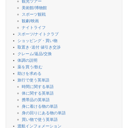
観光ツアー
美術館/博物館
スポーツ観戦
観劇/映画
ナイトライフ
スポーツ/ナイトクラブ
ショッピング・買い物
取置き･送付 値引き交渉
クレーム/返品/交換
体調の説明
薬を買う/飲む
助けを求める
旅行で使う英単語
時間に関する単語
体に関する英単語
携帯品の英単語
身に着ける物の単語
身の回りにある物の単語
買い物で使う英単語
渡航インフォメーション