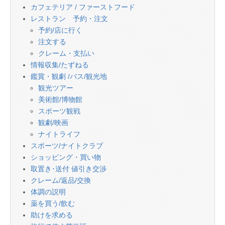
カフェテリア / ファーストフード
レストラン 予約・注文
予約/店に行く
注文する
クレーム・支払い
情報収集/たずねる
鑑賞・観劇 /バス/観光地
観光ツアー
美術館/博物館
スポーツ観戦
観劇/映画
ナイトライフ
スポーツ/ナイトクラブ
ショッピング・買い物
取置き･送付 値引き交渉
クレーム/返品/交換
体調の説明
薬を買う/飲む
助けを求める