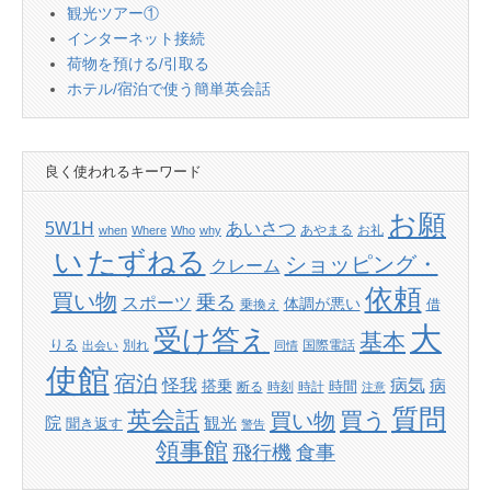
観光ツアー①
インターネット接続
荷物を預ける/引取る
ホテル/宿泊で使う簡単英会話
良く使われるキーワード
お願
あいさつ
5W1H
あやまる
お礼
when
Where
Who
why
たずねる
い
ショッピング・
クレーム
依頼
買い物
乗る
スポーツ
体調が悪い
借
乗換え
大
受け答え
基本
りる
別れ
国際電話
出会い
同情
使館
宿泊
怪我
病気
病
搭乗
時間
断る
時刻
時計
注意
質問
英会話
買い物
買う
院
観光
聞き返す
警告
領事館
飛行機
食事