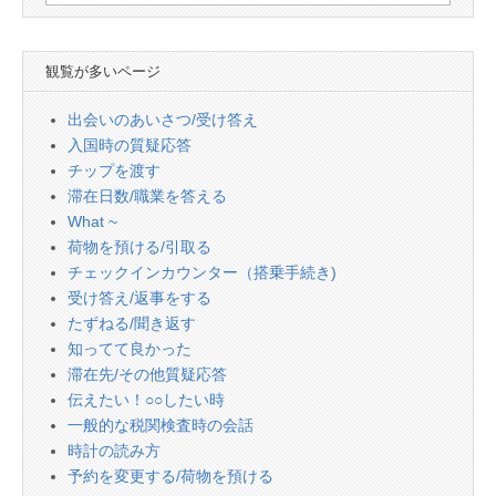
索:
観覧が多いページ
出会いのあいさつ/受け答え
入国時の質疑応答
チップを渡す
滞在日数/職業を答える
What ~
荷物を預ける/引取る
チェックインカウンター（搭乗手続き)
受け答え/返事をする
たずねる/聞き返す
知ってて良かった
滞在先/その他質疑応答
伝えたい！○○したい時
一般的な税関検査時の会話
時計の読み方
予約を変更する/荷物を預ける