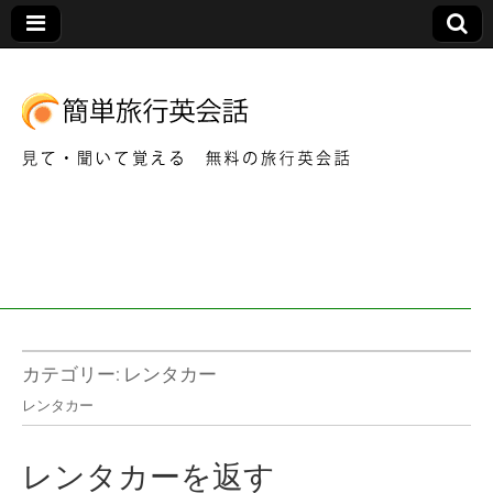
見て・聞いて覚える 無料の旅行英会話
簡
単
旅
行
カテゴリー:
レンタカー
レンタカー
英
レンタカーを返す