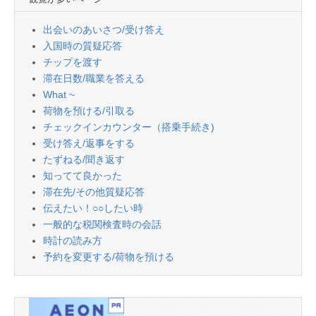
出会いのあいさつ/受け答え
入国時の質疑応答
チップを渡す
滞在日数/職業を答える
What ~
荷物を預ける/引取る
チェックインカウンター（搭乗手続き)
受け答え/返事をする
たずねる/聞き返す
知ってて良かった
滞在先/その他質疑応答
伝えたい！○○したい時
一般的な税関検査時の会話
時計の読み方
予約を変更する/荷物を預ける