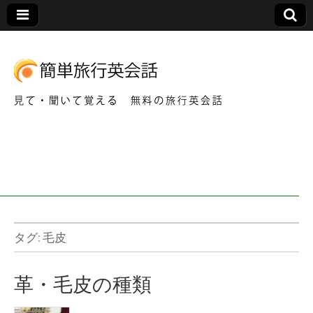
見て・聞いて覚える 無料の旅行英会話
簡
単
旅
行
タグ:
毛皮
英
革・毛皮の種類