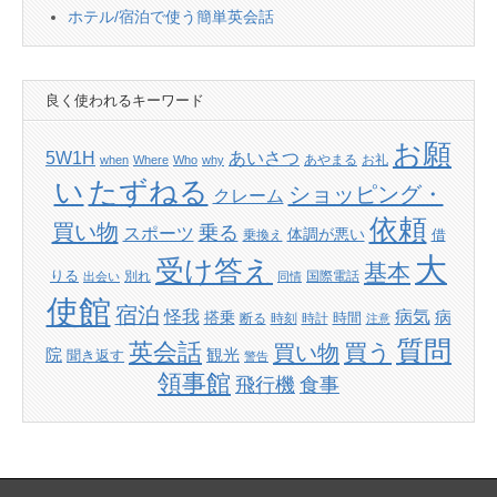
ホテル/宿泊で使う簡単英会話
良く使われるキーワード
お願
あいさつ
5W1H
あやまる
お礼
when
Where
Who
why
たずねる
い
ショッピング・
クレーム
依頼
買い物
乗る
スポーツ
体調が悪い
借
乗換え
大
受け答え
基本
りる
別れ
国際電話
出会い
同情
使館
宿泊
怪我
病気
病
搭乗
時間
断る
時刻
時計
注意
質問
英会話
買い物
買う
院
観光
聞き返す
警告
領事館
飛行機
食事