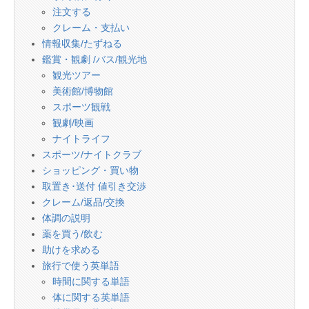
注文する
クレーム・支払い
情報収集/たずねる
鑑賞・観劇 /バス/観光地
観光ツアー
美術館/博物館
スポーツ観戦
観劇/映画
ナイトライフ
スポーツ/ナイトクラブ
ショッピング・買い物
取置き･送付 値引き交渉
クレーム/返品/交換
体調の説明
薬を買う/飲む
助けを求める
旅行で使う英単語
時間に関する単語
体に関する英単語