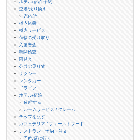
ホテル/宿泊 予約
空港/乗り換え
案内所
機内搭乗
機内サービス
荷物の受け取り
入国審査
税関検査
両替え
公共の乗り物
タクシー
レンタカー
ドライブ
ホテル/宿泊
依頼する
ルームサービス / クレーム
チップを渡す
カフェテリア / ファーストフード
レストラン 予約・注文
予約/店に行く