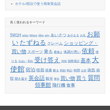
ホテル/宿泊で使う簡単英会話
良く使われるキーワード
お願
あいさつ
5W1H
あやまる
お礼
when
Where
Who
why
たずねる
い
ショッピング・
クレーム
依頼
買い物
乗る
スポーツ
体調が悪い
借
乗換え
大
受け答え
基本
りる
別れ
国際電話
出会い
同情
使館
宿泊
怪我
病気
病
搭乗
時間
断る
時刻
時計
注意
質問
英会話
買い物
買う
院
観光
聞き返す
警告
領事館
飛行機
食事