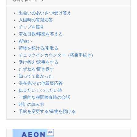
出会いのあいさつ/受け答え
入国時の質疑応答
チップを渡す
滞在日数/職業を答える
What ~
荷物を預ける/引取る
チェックインカウンター（搭乗手続き)
受け答え/返事をする
たずねる/聞き返す
知ってて良かった
滞在先/その他質疑応答
伝えたい！○○したい時
一般的な税関検査時の会話
時計の読み方
予約を変更する/荷物を預ける