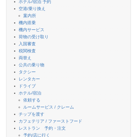
ホテル/宿泊 予約
空港/乗り換え
案内所
機内搭乗
機内サービス
荷物の受け取り
入国審査
税関検査
両替え
公共の乗り物
タクシー
レンタカー
ドライブ
ホテル/宿泊
依頼する
ルームサービス / クレーム
チップを渡す
カフェテリア / ファーストフード
レストラン 予約・注文
予約/店に行く