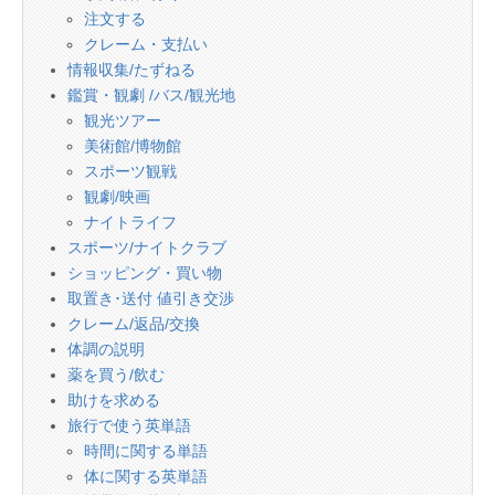
注文する
クレーム・支払い
情報収集/たずねる
鑑賞・観劇 /バス/観光地
観光ツアー
美術館/博物館
スポーツ観戦
観劇/映画
ナイトライフ
スポーツ/ナイトクラブ
ショッピング・買い物
取置き･送付 値引き交渉
クレーム/返品/交換
体調の説明
薬を買う/飲む
助けを求める
旅行で使う英単語
時間に関する単語
体に関する英単語