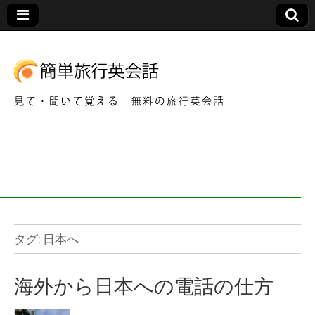
見て・聞いて覚える 無料の旅行英会話
簡
単
旅
行
タグ:
日本へ
英
海外から日本への電話の仕方