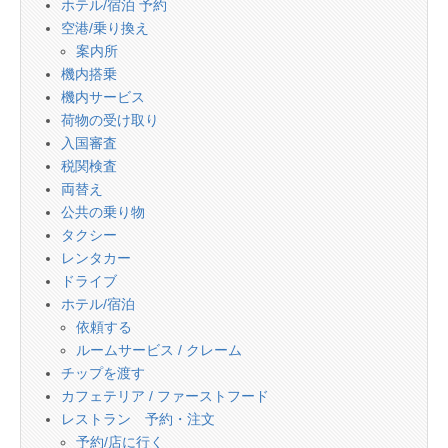
ホテル/宿泊 予約
空港/乗り換え
案内所
機内搭乗
機内サービス
荷物の受け取り
入国審査
税関検査
両替え
公共の乗り物
タクシー
レンタカー
ドライブ
ホテル/宿泊
依頼する
ルームサービス / クレーム
チップを渡す
カフェテリア / ファーストフード
レストラン 予約・注文
予約/店に行く