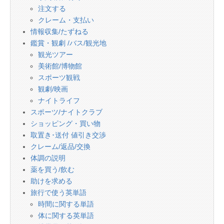
注文する
クレーム・支払い
情報収集/たずねる
鑑賞・観劇 /バス/観光地
観光ツアー
美術館/博物館
スポーツ観戦
観劇/映画
ナイトライフ
スポーツ/ナイトクラブ
ショッピング・買い物
取置き･送付 値引き交渉
クレーム/返品/交換
体調の説明
薬を買う/飲む
助けを求める
旅行で使う英単語
時間に関する単語
体に関する英単語