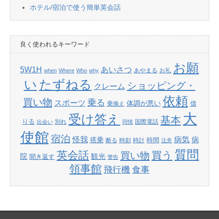
ホテル/宿泊で使う簡単英会話
良く使われるキーワード
お願
あいさつ
5W1H
あやまる
お礼
when
Where
Who
why
たずねる
い
ショッピング・
クレーム
依頼
買い物
乗る
スポーツ
体調が悪い
借
乗換え
大
受け答え
基本
りる
別れ
国際電話
出会い
同情
使館
宿泊
怪我
病気
病
搭乗
時間
断る
時刻
時計
注意
質問
英会話
買い物
買う
院
観光
聞き返す
警告
領事館
飛行機
食事