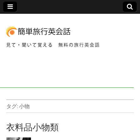
見て・聞いて覚える 無料の旅行英会話
簡
単
旅
行
タグ:
小物
英
衣料品小物類