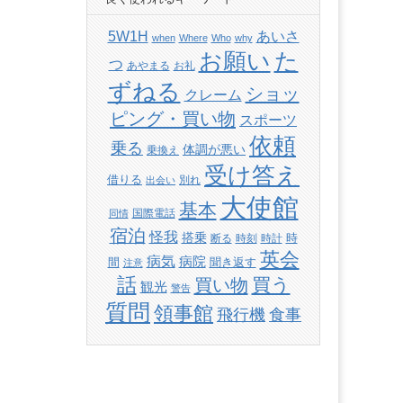
あいさ
5W1H
when
Where
Who
why
た
お願い
つ
あやまる
お礼
ずねる
ショッ
クレーム
ピング・買い物
スポーツ
依頼
乗る
体調が悪い
乗換え
受け答え
借りる
別れ
出会い
大使館
基本
国際電話
同情
宿泊
怪我
搭乗
時
断る
時刻
時計
英会
病気
病院
間
聞き返す
注意
話
買い物
買う
観光
警告
質問
領事館
飛行機
食事