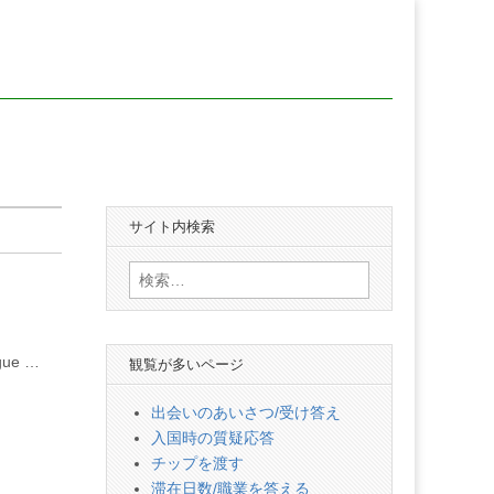
サイト内検索
検
索:
ue …
観覧が多いページ
出会いのあいさつ/受け答え
入国時の質疑応答
チップを渡す
滞在日数/職業を答える