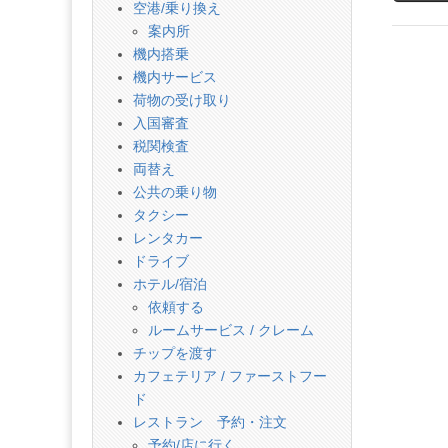
話
空港/乗り換え
案内所
機内搭乗
機内サービス
荷物の受け取り
入国審査
税関検査
両替え
公共の乗り物
タクシー
レンタカー
ドライブ
ホテル/宿泊
依頼する
ルームサービス / クレーム
チップを渡す
カフェテリア / ファーストフー
ド
レストラン 予約・注文
予約/店に行く