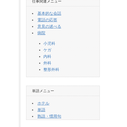
仕事関連メニュー
基本的な会話
電話の応答
意見の述べる
病院
小児科
ケガ
内科
外科
整形外科
単語メニュー
ホテル
単語
熟語・慣用句