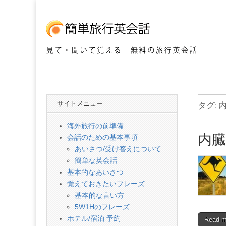
見て・聞いて覚える 無料の旅行英会話
簡
単
サイトメニュー
タグ:
旅
海外旅行の前準備
内
会話のための基本事項
行
あいさつ/受け答えについて
簡単な英会話
英
基本的なあいさつ
覚えておきたいフレーズ
基本的な言い方
会
5W1Hのフレーズ
ホテル/宿泊 予約
Read 