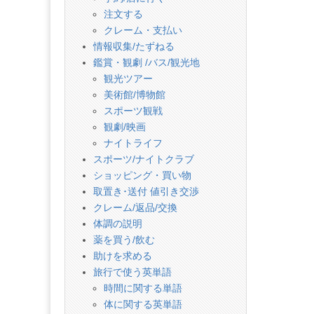
注文する
クレーム・支払い
情報収集/たずねる
鑑賞・観劇 /バス/観光地
観光ツアー
美術館/博物館
スポーツ観戦
観劇/映画
ナイトライフ
スポーツ/ナイトクラブ
ショッピング・買い物
取置き･送付 値引き交渉
クレーム/返品/交換
体調の説明
薬を買う/飲む
助けを求める
旅行で使う英単語
時間に関する単語
体に関する英単語