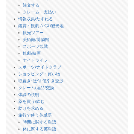
注文する
クレーム・支払い
情報収集/たずねる
鑑賞・観劇 /バス/観光地
観光ツアー
美術館/博物館
スポーツ観戦
観劇/映画
ナイトライフ
スポーツ/ナイトクラブ
ショッピング・買い物
取置き･送付 値引き交渉
クレーム/返品/交換
体調の説明
薬を買う/飲む
助けを求める
旅行で使う英単語
時間に関する単語
体に関する英単語