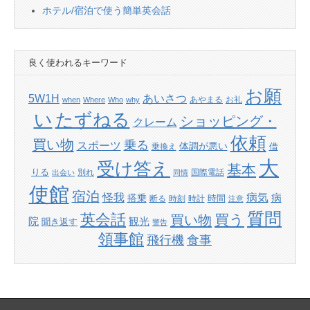
ホテル/宿泊で使う簡単英会話
良く使われるキーワード
お願
あいさつ
5W1H
あやまる
お礼
when
Where
Who
why
たずねる
い
ショッピング・
クレーム
依頼
買い物
乗る
スポーツ
体調が悪い
借
乗換え
大
受け答え
基本
りる
別れ
国際電話
出会い
同情
使館
宿泊
怪我
病気
病
搭乗
時間
断る
時刻
時計
注意
質問
英会話
買い物
買う
院
観光
聞き返す
警告
領事館
飛行機
食事