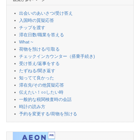
出会いのあいさつ/受け答え
入国時の質疑応答
チップを渡す
滞在日数/職業を答える
What ~
荷物を預ける/引取る
チェックインカウンター（搭乗手続き)
受け答え/返事をする
たずねる/聞き返す
知ってて良かった
滞在先/その他質疑応答
伝えたい！○○したい時
一般的な税関検査時の会話
時計の読み方
予約を変更する/荷物を預ける