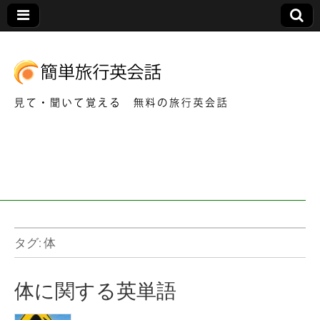
見て・聞いて覚える 無料の旅行英会話
簡
単
旅
行
タグ:
体
英
体に関する英単語