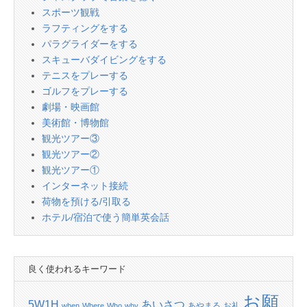
スポーツ観戦
ラフティングをする
パラグライダーをする
スキューバダイビングをする
テニスをプレーする
ゴルフをプレーする
劇場・映画館
美術館・博物館
観光ツアー③
観光ツアー②
観光ツアー①
インターネット接続
荷物を預ける/引取る
ホテル/宿泊で使う簡単英会話
良く使われるキーワード
お願
あいさつ
5W1H
あやまる
お礼
when
Where
Who
why