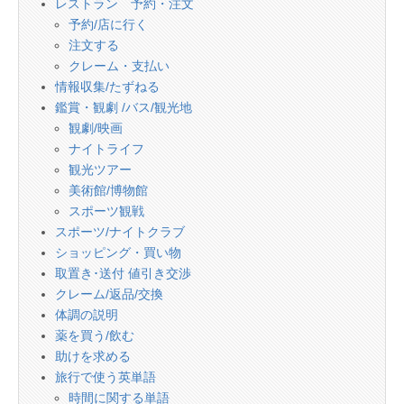
レストラン 予約・注文
予約/店に行く
注文する
クレーム・支払い
情報収集/たずねる
鑑賞・観劇 /バス/観光地
観劇/映画
ナイトライフ
観光ツアー
美術館/博物館
スポーツ観戦
スポーツ/ナイトクラブ
ショッピング・買い物
取置き･送付 値引き交渉
クレーム/返品/交換
体調の説明
薬を買う/飲む
助けを求める
旅行で使う英単語
時間に関する単語