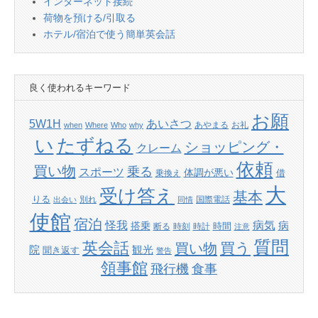
インターネット接続
荷物を預ける/引取る
ホテル/宿泊で使う簡単英会話
良く使われるキーワード
お願
あいさつ
5W1H
あやまる
お礼
when
Where
Who
why
たずねる
い
ショッピング・
クレーム
依頼
買い物
乗る
スポーツ
体調が悪い
借
乗換え
大
受け答え
基本
りる
別れ
国際電話
出会い
同情
使館
宿泊
怪我
病気
病
搭乗
時間
断る
時刻
時計
注意
質問
英会話
買い物
買う
院
観光
聞き返す
警告
領事館
飛行機
食事