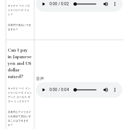
キャナイ ペイ バイ
ジャパニーズ イェ
ン？
日本円で支払いでき
ますか？
Can I pay
in Japanese
yen and US
dollar
mixed?
音声
キャナイ ペイ イン
ジャパニーズ イェン
アンド ユーエス ダ
ラー ミックスド？
日本円とアメリカド
ルを混ぜて支払いす
ることはできます
か？