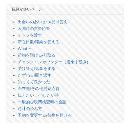
観覧が多いページ
出会いのあいさつ/受け答え
入国時の質疑応答
チップを渡す
滞在日数/職業を答える
What ~
荷物を預ける/引取る
チェックインカウンター（搭乗手続き)
受け答え/返事をする
たずねる/聞き返す
知ってて良かった
滞在先/その他質疑応答
伝えたい！○○したい時
一般的な税関検査時の会話
時計の読み方
予約を変更する/荷物を預ける