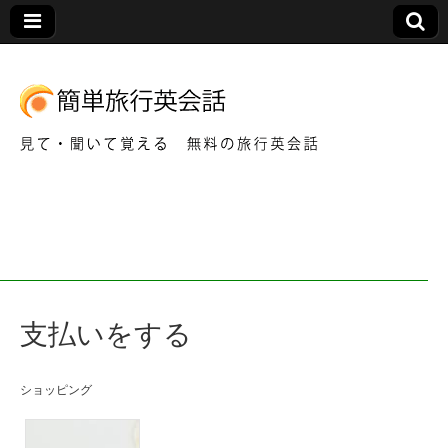
見て・聞いて覚える 無料の旅行英会話
簡
単
旅
支払いをする
行
英
ショッピング