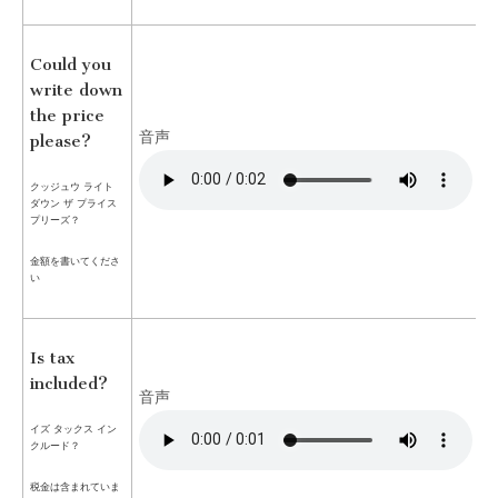
Could you
write down
the price
音声
please?
クッジュウ ライト
ダウン ザ プライス
プリーズ？
金額を書いてくださ
い
Is tax
included?
音声
イズ タックス イン
クルード？
税金は含まれていま