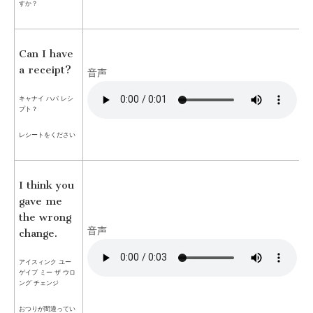
すか？
Can I have
a receipt?
音声
キャナイ ハバ レシ
プト？
レシートをください
I think you
gave me
the wrong
音声
change.
アイスィンク ユー
ゲイブ ミー ザ ウロ
ング チェンジ
おつりが間違ってい