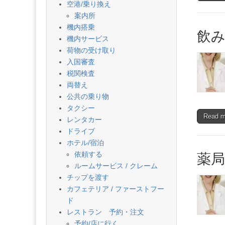
話
空港/乗り換え
案内所
機内搭乗
飲
機内サービス
荷物の受け取り
入国審査
税関検査
両替え
公共の乗り物
タクシー
Read 
レンタカー
ドライブ
ホテル/宿泊
薬
依頼する
ルームサービス / クレーム
チップを渡す
カフェテリア / ファーストフー
ド
レストラン 予約・注文
予約/店に行く