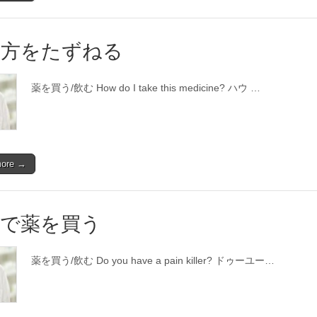
み方をたずねる
薬を買う/飲む How do I take this medicine? ハウ …
more →
局で薬を買う
薬を買う/飲む Do you have a pain killer? ドゥーユー…