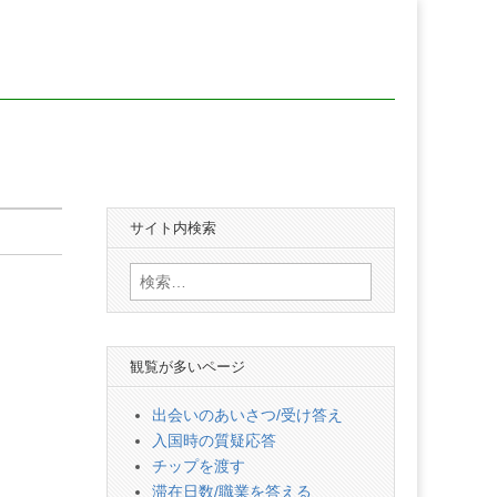
サイト内検索
検
索:
観覧が多いページ
出会いのあいさつ/受け答え
入国時の質疑応答
チップを渡す
滞在日数/職業を答える