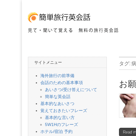
見て・聞いて覚える 無料の旅行英会話
簡
単
サイトメニュー
タグ:
旅
海外旅行の前準備
お
会話のための基本事項
行
あいさつ/受け答えについて
簡単な英会話
英
基本的なあいさつ
覚えておきたいフレーズ
基本的な言い方
会
5W1Hのフレーズ
ホテル/宿泊 予約
Read 