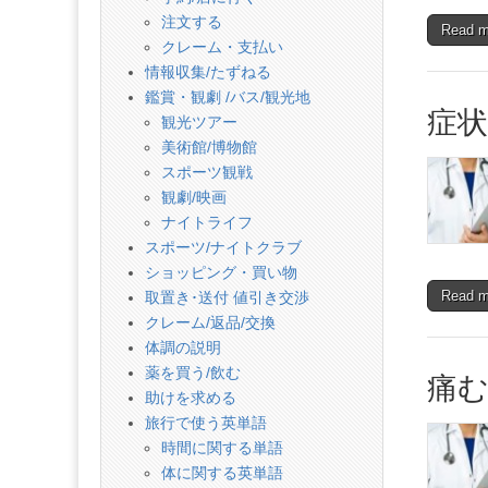
注文する
Read 
クレーム・支払い
情報収集/たずねる
鑑賞・観劇 /バス/観光地
症
観光ツアー
美術館/博物館
スポーツ観戦
観劇/映画
ナイトライフ
スポーツ/ナイトクラブ
ショッピング・買い物
Read 
取置き･送付 値引き交渉
クレーム/返品/交換
体調の説明
薬を買う/飲む
痛
助けを求める
旅行で使う英単語
時間に関する単語
体に関する英単語