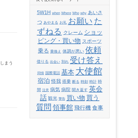
あいさ
5W1H
when
Where
Who
why
た
お願い
つ
あやまる
お礼
ずねる
ショッ
クレーム
ピング・買い物
スポーツ
依頼
乗る
体調が悪い
乗換え
受け答え
借りる
別れ
出会い
しまう
大使館
基本
国際電話
同情
宿泊
怪我
搭乗
時
断る
時刻
時計
英会
病気
病院
間
聞き返す
注意
話
買い物
買う
観光
警告
質問
領事館
飛行機
食事