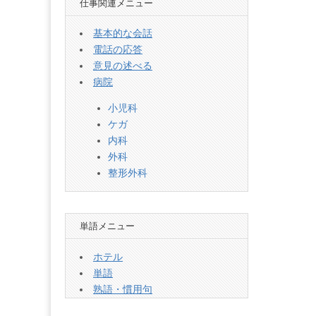
仕事関連メニュー
基本的な会話
電話の応答
意見の述べる
病院
小児科
ケガ
内科
外科
整形外科
単語メニュー
ホテル
単語
熟語・慣用句