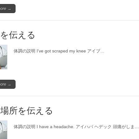
more →
状を伝える
体調の説明 I’ve got scraped my knee アイブ…
more →
む場所を伝える
体調の説明 I have a headache. アイハバ ヘデック 頭痛がしま…