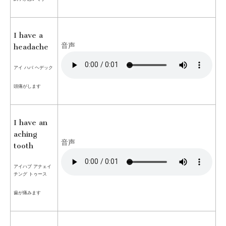
I have a
音声
headache
アイ ハバ ヘデック
頭痛がします
I have an
aching
音声
tooth
アイハブ アナェイ
チング トゥース
歯が痛みます