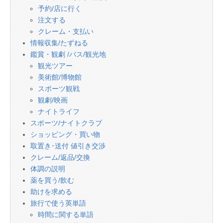
予約/店に行く
注文する
クレーム・支払い
情報収集/たずねる
鑑賞・観劇 /バス/観光地
観光ツアー
美術館/博物館
スポーツ観戦
観劇/映画
ナイトライフ
スポーツ/ナイトクラブ
ショッピング・買い物
取置き･送付 値引き交渉
クレーム/返品/交換
体調の説明
薬を買う/飲む
助けを求める
旅行で使う英単語
時間に関する単語