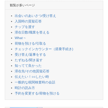
観覧が多いページ
出会いのあいさつ/受け答え
入国時の質疑応答
チップを渡す
滞在日数/職業を答える
What ~
荷物を預ける/引取る
チェックインカウンター（搭乗手続き)
受け答え/返事をする
たずねる/聞き返す
知ってて良かった
滞在先/その他質疑応答
伝えたい！○○したい時
一般的な税関検査時の会話
時計の読み方
予約を変更する/荷物を預ける