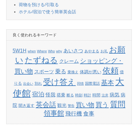
荷物を預ける/引取る
ホテル/宿泊で使う簡単英会話
良く使われるキーワード
お願
あいさつ
5W1H
あやまる
お礼
when
Where
Who
why
たずねる
い
ショッピング・
クレーム
依頼
買い物
乗る
スポーツ
体調が悪い
借
乗換え
大
受け答え
基本
りる
別れ
国際電話
出会い
同情
使館
宿泊
怪我
病気
病
搭乗
時間
断る
時刻
時計
注意
質問
英会話
買い物
買う
院
観光
聞き返す
警告
領事館
飛行機
食事