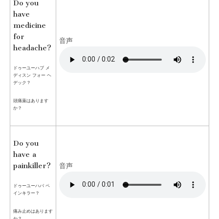
Do you
have
medicine
for
音声
headache?
ドゥーユーハブ メ
ディスン フォー ヘ
デック？
頭痛薬はあります
か？
Do you
have a
painkiller?
音声
ドゥーユーハバ ペ
インキラー？
痛み止めはあります
か？