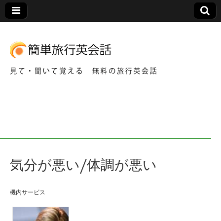
見て・聞いて覚える 無料の旅行英会話
簡
単
旅
気分が悪い/体調が悪い
行
英
機内サービス