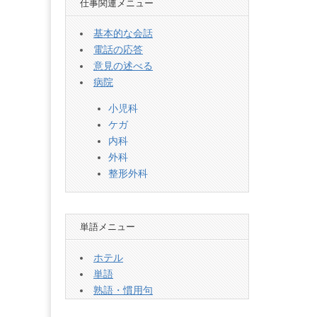
仕事関連メニュー
基本的な会話
電話の応答
意見の述べる
病院
小児科
ケガ
内科
外科
整形外科
単語メニュー
ホテル
単語
熟語・慣用句