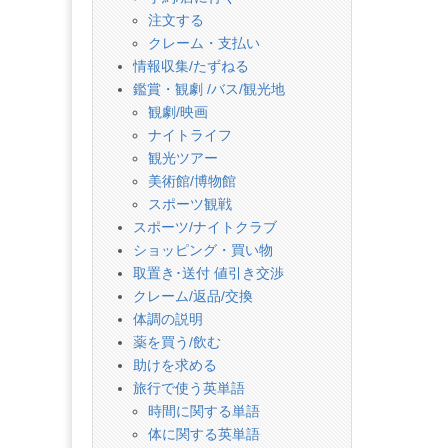
注文する
クレーム・支払い
情報収集/たずねる
鑑賞・観劇 /バス/観光地
観劇/映画
ナイトライフ
観光ツアー
美術館/博物館
スポーツ観戦
スポーツ/ナイトクラブ
ショッピング・買い物
取置き･送付 値引き交渉
クレーム/返品/交換
体調の説明
薬を買う/飲む
助けを求める
旅行で使う英単語
時間に関する単語
体に関する英単語