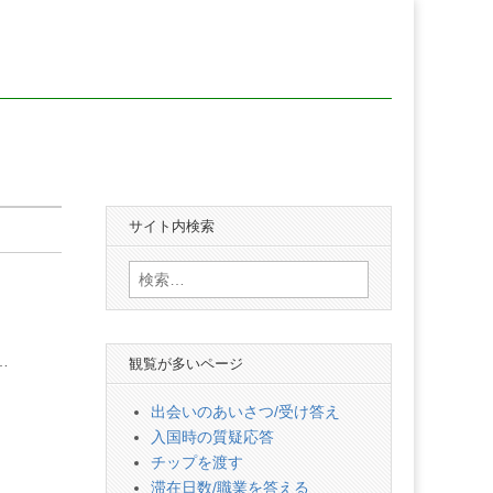
サイト内検索
検
索:
…
観覧が多いページ
出会いのあいさつ/受け答え
入国時の質疑応答
チップを渡す
滞在日数/職業を答える