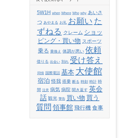
あいさ
5W1H
when
Where
Who
why
た
お願い
つ
あやまる
お礼
ずねる
ショッ
クレーム
ピング・買い物
スポーツ
依頼
乗る
体調が悪い
乗換え
受け答え
借りる
別れ
出会い
大使館
基本
国際電話
同情
宿泊
怪我
搭乗
時
断る
時刻
時計
英会
病気
病院
間
聞き返す
注意
話
買い物
買う
観光
警告
質問
領事館
飛行機
食事