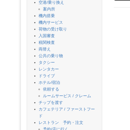
話
空港/乗り換え
案内所
機内搭乗
機内サービス
荷物の受け取り
入国審査
税関検査
両替え
公共の乗り物
タクシー
レンタカー
ドライブ
ホテル/宿泊
依頼する
ルームサービス / クレーム
チップを渡す
カフェテリア / ファーストフー
ド
レストラン 予約・注文
予約/店に行く