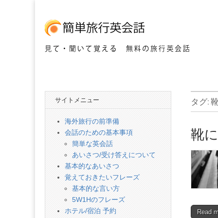
見て・聞いて覚える 無料の旅行英会話
簡
単
サイトメニュー
タグ:
旅
海外旅行の前準備
靴
会話のための基本事項
行
簡単な英会話
あいさつ/受け答えについて
英
基本的なあいさつ
覚えておきたいフレーズ
基本的な言い方
会
5W1Hのフレーズ
ホテル/宿泊 予約
Read 