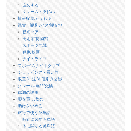
注文する
クレーム・支払い
情報収集/たずねる
鑑賞・観劇 /バス/観光地
観光ツアー
美術館/博物館
スポーツ観戦
観劇/映画
ナイトライフ
スポーツ/ナイトクラブ
ショッピング・買い物
取置き･送付 値引き交渉
クレーム/返品/交換
体調の説明
薬を買う/飲む
助けを求める
旅行で使う英単語
時間に関する単語
体に関する英単語