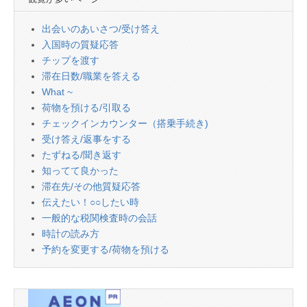
出会いのあいさつ/受け答え
入国時の質疑応答
チップを渡す
滞在日数/職業を答える
What ~
荷物を預ける/引取る
チェックインカウンター（搭乗手続き)
受け答え/返事をする
たずねる/聞き返す
知ってて良かった
滞在先/その他質疑応答
伝えたい！○○したい時
一般的な税関検査時の会話
時計の読み方
予約を変更する/荷物を預ける