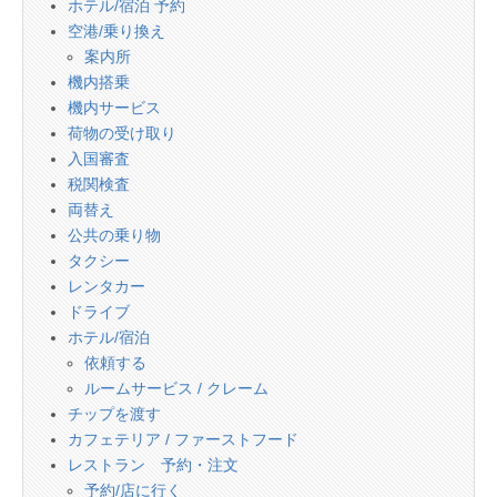
ホテル/宿泊 予約
空港/乗り換え
案内所
機内搭乗
機内サービス
荷物の受け取り
入国審査
税関検査
両替え
公共の乗り物
タクシー
レンタカー
ドライブ
ホテル/宿泊
依頼する
ルームサービス / クレーム
チップを渡す
カフェテリア / ファーストフード
レストラン 予約・注文
予約/店に行く