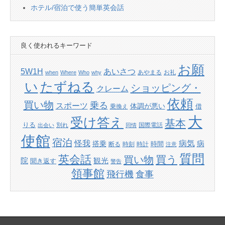
ホテル/宿泊で使う簡単英会話
良く使われるキーワード
お願
あいさつ
5W1H
あやまる
お礼
when
Where
Who
why
たずねる
い
ショッピング・
クレーム
依頼
買い物
乗る
スポーツ
体調が悪い
借
乗換え
大
受け答え
基本
りる
別れ
国際電話
出会い
同情
使館
宿泊
怪我
病気
病
搭乗
時間
断る
時刻
時計
注意
質問
英会話
買い物
買う
院
観光
聞き返す
警告
領事館
飛行機
食事