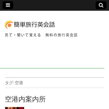
見て・聞いて覚える 無料の旅行英会話
簡
単
旅
行
タグ:
空港
英
空港内案内所