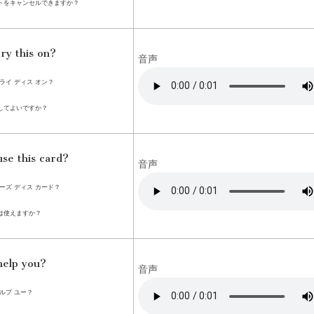
トをキャンセルできますか？
try this on?
音声
ライ ディス オン？
してよいですか？
use this card?
音声
ーズ ディス カード？
は使えますか？
help you?
音声
ルプ ユー？