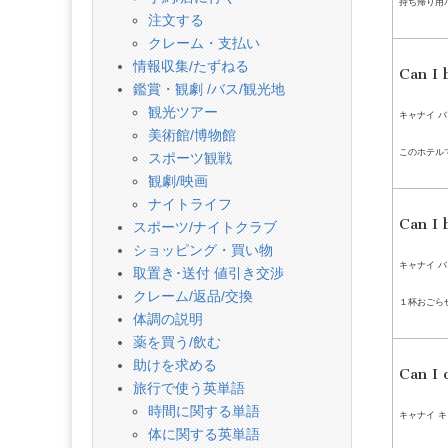
持ち帰り用
注文する
クレーム・支払い
情報収集/たずねる
Can I 
鑑賞・観劇 /バス/観光地
観光ツアー
キャナイ バ
美術館/博物館
このホテル
スポーツ観戦
観劇/映画
ナイトライフ
Can I 
スポーツ/ナイトクラブ
ショッピング・買い物
キャナイ バ
取置き･送付 値引き交渉
クレーム/返品/交換
１杯おごら
体調の説明
薬を買う/飲む
助けを求める
Can I 
旅行で使う英単語
時間に関する単語
キャナイ キ
体に関する英単語