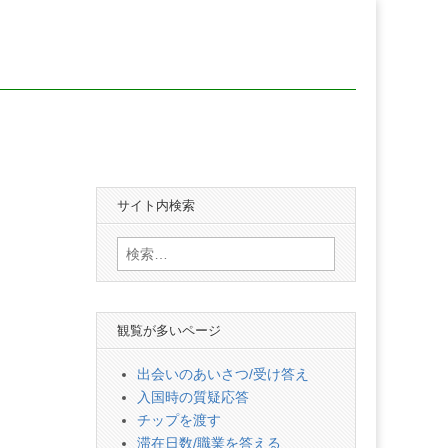
サイト内検索
検
索:
観覧が多いページ
出会いのあいさつ/受け答え
入国時の質疑応答
チップを渡す
滞在日数/職業を答える