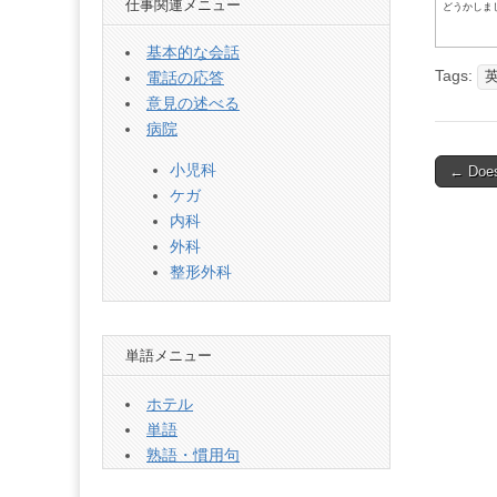
仕事関連メニュー
どうかしま
基本的な会話
Tags:
電話の応答
意見の述べる
病院
Post
小児科
← Doe
ケガ
naviga
内科
外科
整形外科
単語メニュー
ホテル
単語
熟語・慣用句