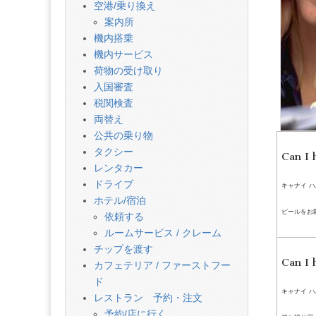
話
空港/乗り換え
案内所
機内搭乗
機内サービス
荷物の受け取り
入国審査
税関検査
両替え
公共の乗り物
タクシー
Can I 
レンタカー
ドライブ
キャナイ ハ
ホテル/宿泊
ビールをお
依頼する
ルームサービス / クレーム
チップを渡す
Can I 
カフェテリア / ファーストフー
ド
キャナイ 
レストラン 予約・注文
予約/店に行く