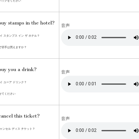
パックをください
buy stamps in the hotel?
音声
イ スタンプス イン ザ ホテル？
で切手は買えますか？
buy you a drink?
音声
イ ユーア ドリンク？
せてください
cancel this ticket?
音声
ャンセル ディス チケット？