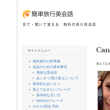
見て・聞いて覚える 無料の旅行英会話
簡
Can
単
サイトメニュー
旅
海外旅行の前準備
覚えてお
会話のための基本事項
行
簡単な英会話
あいさつ/受け答えについて
英
基本的なあいさつ
覚えておきたいフレーズ
基本的な言い方
会
5W1Hのフレーズ
ホテル/宿泊 予約