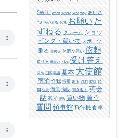
あいさ
5W1H
when
Where
Who
why
た
お願い
つ
あやまる
お礼
ずねる
ショッ
クレーム
ピング・買い物
スポーツ
依頼
乗る
体調が悪い
乗換え
受け答え
借りる
別れ
出会い
大使館
基本
国際電話
同情
宿泊
怪我
搭乗
時
断る
時刻
時計
英会
病気
病院
間
聞き返す
注意
話
買い物
買う
観光
警告
質問
領事館
飛行機
食事