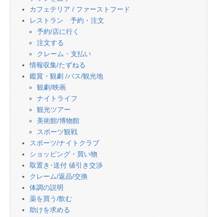
カフェテリア / ファーストフード
レストラン 予約・注文
予約/店に行く
注文する
クレーム・支払い
情報収集/たずねる
鑑賞・観劇 /バス/観光地
観劇/映画
ナイトライフ
観光ツアー
美術館/博物館
スポーツ観戦
スポーツ/ナイトクラブ
ショッピング・買い物
取置き･送付 値引き交渉
クレーム/返品/交換
体調の説明
薬を買う/飲む
助けを求める