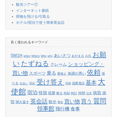
観光ツアー①
インターネット接続
荷物を預ける/引取る
ホテル/宿泊で使う簡単英会話
良く使われるキーワード
お願
あいさつ
5W1H
あやまる
お礼
when
Where
Who
why
たずねる
い
ショッピング・
クレーム
依頼
買い物
乗る
スポーツ
体調が悪い
借
乗換え
大
受け答え
基本
りる
別れ
国際電話
出会い
同情
使館
宿泊
怪我
病気
病
搭乗
時間
断る
時刻
時計
注意
質問
英会話
買い物
買う
院
観光
聞き返す
警告
領事館
飛行機
食事