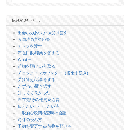
索:
観覧が多いページ
出会いのあいさつ/受け答え
入国時の質疑応答
チップを渡す
滞在日数/職業を答える
What ~
荷物を預ける/引取る
チェックインカウンター（搭乗手続き)
受け答え/返事をする
たずねる/聞き返す
知ってて良かった
滞在先/その他質疑応答
伝えたい！○○したい時
一般的な税関検査時の会話
時計の読み方
予約を変更する/荷物を預ける