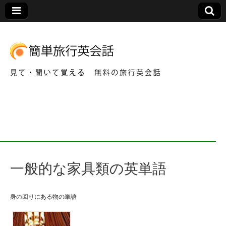
見て・聞いて覚える 無料の旅行英会話
簡
単
旅
一般的な家具類の英単語
行
英
身の回りにある物の単語