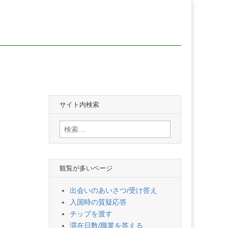
サイト内検索
検
索:
観覧が多いページ
出会いのあいさつ/受け答え
入国時の質疑応答
チップを渡す
滞在日数/職業を答える