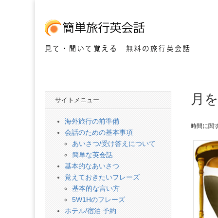
見て・聞いて覚える 無料の旅行英会話
簡
月
単
サイトメニュー
旅
海外旅行の前準備
時間に関
会話のための基本事項
行
あいさつ/受け答えについて
簡単な英会話
英
基本的なあいさつ
覚えておきたいフレーズ
基本的な言い方
会
5W1Hのフレーズ
ホテル/宿泊 予約