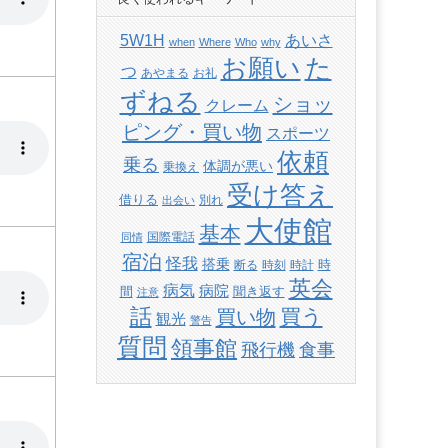
あいさ
5W1H
when
Where
Who
why
た
お願い
つ
あやまる
お礼
ずねる
ショッ
クレーム
ピング・買い物
スポーツ
依頼
乗る
体調が悪い
乗換え
受け答え
借りる
別れ
出会い
大使館
基本
国際電話
同情
宿泊
怪我
搭乗
時
断る
時刻
時計
英会
病気
病院
間
聞き返す
注意
話
買い物
買う
観光
警告
質問
領事館
飛行機
食事