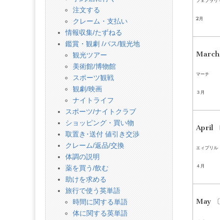
フェブラリ
注文する
2月
クレーム・支払い
情報収集/たずねる
鑑賞・観劇 /バス/観光地
Marc
観光ツアー
美術館/博物館
マーチ
スポーツ観戦
観劇/映画
３月
ナイトライフ
スポーツ/ナイトクラブ
ショッピング・買い物
April
取置き･送付 値引き交渉
クレーム/返品/交換
エィプリル
体調の説明
４月
薬を買う/飲む
助けを求める
旅行で使う英単語
May 
時間に関する単語
体に関する英単語