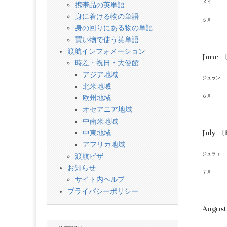
メイ
携帯品の英単語
身に着ける物の単語
５月
身の回りにある物の単語
買い物で使う英単語
渡航インフォメーション
June 
時差・祝日・大使館
アジア地域
ジュゥン
北米地域
６月
欧州地域
オセアニア地域
中南米地域
July 
中東地域
アフリカ地域
ジュラィ
渡航ビザ
お知らせ
７月
サイト内ヘルプ
プライバシーポリシー
Augus