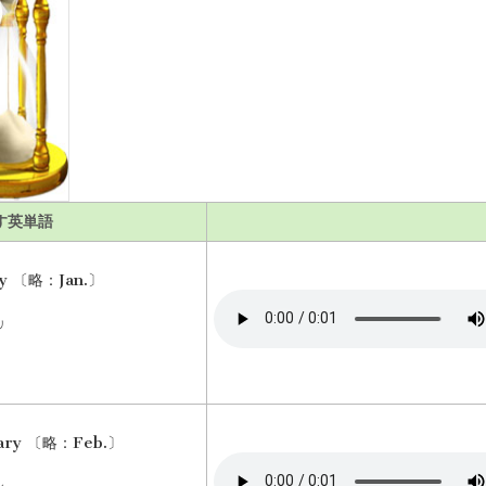
す英単語
ry 〔略：Jan.〕
リ
ary 〔略：Feb.〕