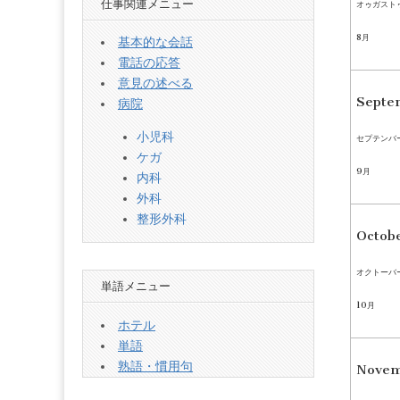
仕事関連メニュー
オゥガスト
8月
基本的な会話
電話の応答
意見の述べる
Sept
病院
小児科
セプテンバ
ケガ
9月
内科
外科
整形外科
Octob
オクトーバ
単語メニュー
10月
ホテル
単語
熟語・慣用句
Nove