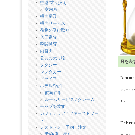
話
空港/乗り換え
案内所
機内搭乗
機内サービス
荷物の受け取り
入国審査
税関検査
両替え
公共の乗り物
月を表
タクシー
レンタカー
Janua
ドライブ
ホテル/宿泊
ジャニュア
依頼する
ルームサービス / クレーム
１月
チップを渡す
カフェテリア / ファーストフー
ド
Febru
レストラン 予約・注文
予約/店に行く