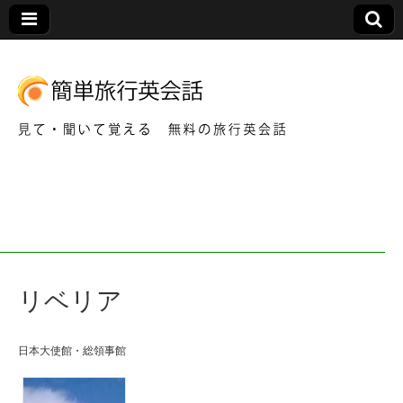
見て・聞いて覚える 無料の旅行英会話
簡
単
旅
リベリア
行
英
日本大使館・総領事館