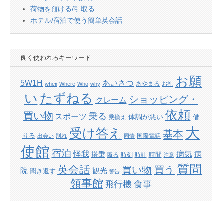
荷物を預ける/引取る
ホテル/宿泊で使う簡単英会話
良く使われるキーワード
お願
あいさつ
5W1H
あやまる
お礼
when
Where
Who
why
たずねる
い
ショッピング・
クレーム
依頼
買い物
乗る
スポーツ
体調が悪い
借
乗換え
大
受け答え
基本
りる
別れ
国際電話
出会い
同情
使館
宿泊
怪我
病気
病
搭乗
時間
断る
時刻
時計
注意
質問
英会話
買い物
買う
院
観光
聞き返す
警告
領事館
飛行機
食事