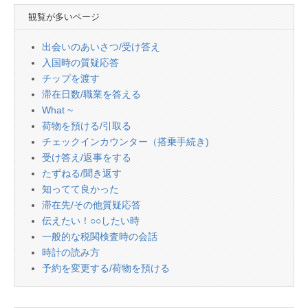
観覧が多いページ
出会いのあいさつ/受け答え
入国時の質疑応答
チップを渡す
滞在日数/職業を答える
What ~
荷物を預ける/引取る
チェックインカウンター（搭乗手続き)
受け答え/返事をする
たずねる/聞き返す
知ってて良かった
滞在先/その他質疑応答
伝えたい！○○したい時
一般的な税関検査時の会話
時計の読み方
予約を変更する/荷物を預ける