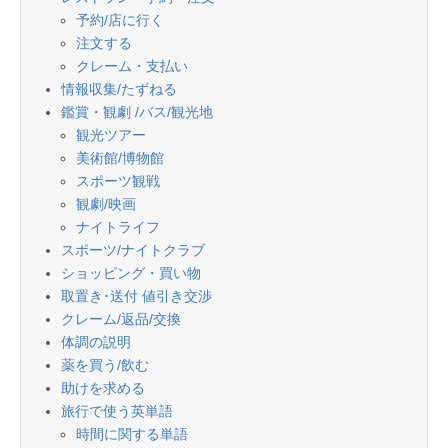
予約/店に行く
注文する
クレーム・支払い
情報収集/たずねる
鑑賞・観劇 /バス/観光地
観光ツアー
美術館/博物館
スポーツ観戦
観劇/映画
ナイトライフ
スポーツ/ナイトクラブ
ショッピング・買い物
取置き･送付 値引き交渉
クレーム/返品/交換
体調の説明
薬を買う/飲む
助けを求める
旅行で使う英単語
時間に関する単語