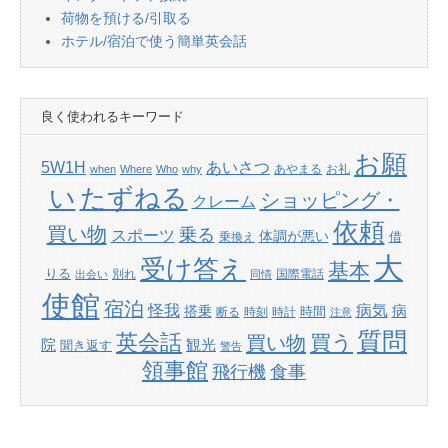
荷物を預ける/引取る
ホテル/宿泊で使う簡単英会話
良く使われるキーワード
お願
あいさつ
5W1H
あやまる
お礼
when
Where
Who
why
たずねる
い
ショッピング・
クレーム
依頼
買い物
乗る
スポーツ
体調が悪い
借
乗換え
大
受け答え
基本
りる
別れ
国際電話
出会い
同情
使館
宿泊
怪我
病気
病
搭乗
時間
断る
時刻
時計
注意
質問
英会話
買い物
買う
院
観光
聞き返す
警告
領事館
飛行機
食事