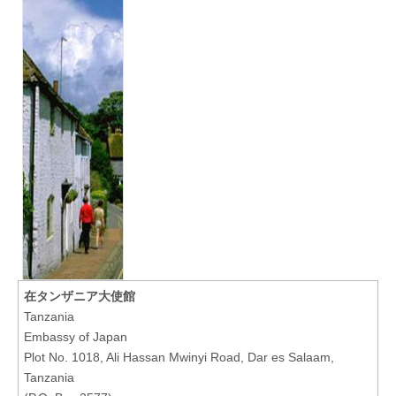
会
話
在タンザニア大使館
Tanzania
Embassy of Japan
Plot No. 1018, Ali Hassan Mwinyi Road, Dar es Salaam,
Tanzania