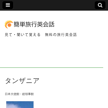
見て・聞いて覚える 無料の旅行英会話
簡
単
旅
タンザニア
行
英
日本大使館・総領事館