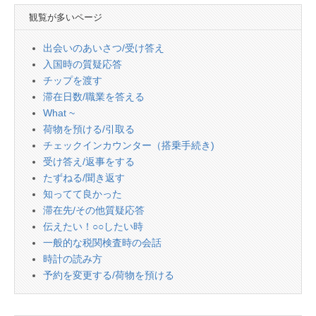
観覧が多いページ
出会いのあいさつ/受け答え
入国時の質疑応答
チップを渡す
滞在日数/職業を答える
What ~
荷物を預ける/引取る
チェックインカウンター（搭乗手続き)
受け答え/返事をする
たずねる/聞き返す
知ってて良かった
滞在先/その他質疑応答
伝えたい！○○したい時
一般的な税関検査時の会話
時計の読み方
予約を変更する/荷物を預ける