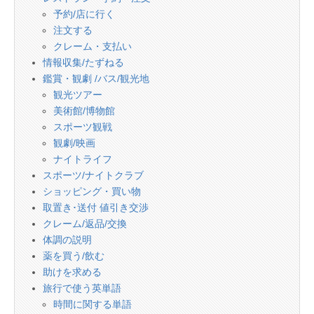
予約/店に行く
注文する
クレーム・支払い
情報収集/たずねる
鑑賞・観劇 /バス/観光地
観光ツアー
美術館/博物館
スポーツ観戦
観劇/映画
ナイトライフ
スポーツ/ナイトクラブ
ショッピング・買い物
取置き･送付 値引き交渉
クレーム/返品/交換
体調の説明
薬を買う/飲む
助けを求める
旅行で使う英単語
時間に関する単語