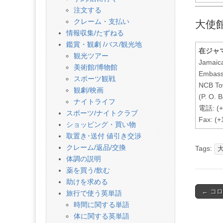
注文する
クレーム・支払い
大使
情報収集/たずねる
鑑賞・観劇 /バス/観光地
在ジャ
観光ツアー
Jamaic
美術館/博物館
Embass
スポーツ観戦
NCB Tow
観劇/映画
(P. O. 
ナイトライフ
電話: (+
スポーツ/ナイトクラブ
Fax: (+
ショッピング・買い物
取置き･送付 値引き交渉
クレーム/返品/交換
Tags:
体調の説明
薬を買う/飲む
助けを求める
Post
← コ
旅行で使う英単語
naviga
時間に関する単語
体に関する英単語