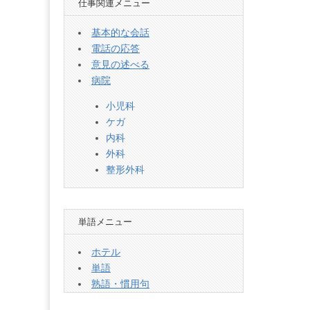
仕事関連メニュー
基本的な会話
電話の応答
意見の述べる
病院
小児科
ケガ
内科
外科
整形外科
単語メニュー
ホテル
単語
熟語・慣用句