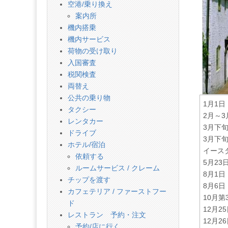
話
空港/乗り換え
案内所
機内搭乗
機内サービス
荷物の受け取り
入国審査
税関検査
両替え
公共の乗り物
1月1
タクシー
2月～
レンタカー
3月下
ドライブ
3月下
ホテル/宿泊
イース
依頼する
5月2
ルームサービス / クレーム
8月1
チップを渡す
8月6
カフェテリア / ファーストフー
10月
ド
12月2
レストラン 予約・注文
12月
予約/店に行く