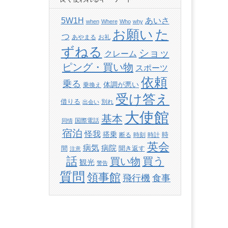
あいさ
5W1H
when
Where
Who
why
た
お願い
つ
あやまる
お礼
ずねる
ショッ
クレーム
ピング・買い物
スポーツ
依頼
乗る
体調が悪い
乗換え
受け答え
借りる
別れ
出会い
大使館
基本
国際電話
同情
宿泊
怪我
搭乗
時
断る
時刻
時計
英会
病気
病院
間
聞き返す
注意
話
買い物
買う
観光
警告
質問
領事館
飛行機
食事