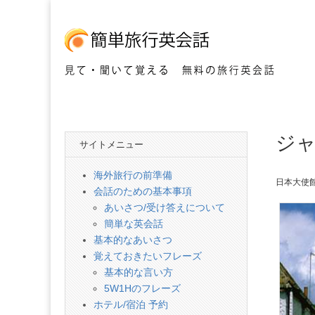
見て・聞いて覚える 無料の旅行英会話
簡
ジ
単
サイトメニュー
旅
海外旅行の前準備
日本大使
会話のための基本事項
行
あいさつ/受け答えについて
簡単な英会話
英
基本的なあいさつ
覚えておきたいフレーズ
基本的な言い方
会
5W1Hのフレーズ
ホテル/宿泊 予約