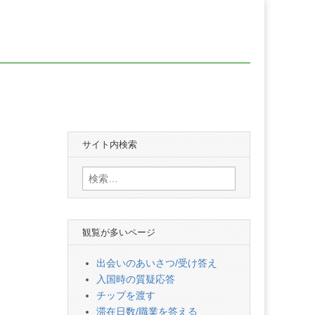
サイト内検索
検
索:
観覧が多いページ
出会いのあいさつ/受け答え
入国時の質疑応答
チップを渡す
滞在日数/職業を答える